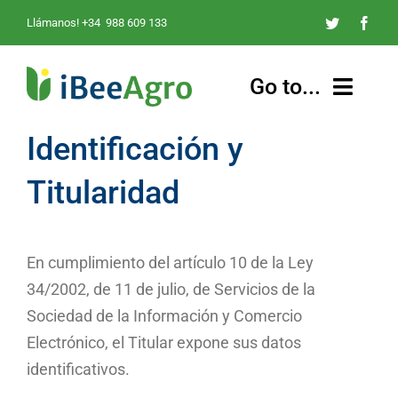
Saltar
Llámanos! +34 988 609 133
al
contenido
Go to...
Identificación y
INICIO
Titularidad
BENEFICIOS
¿QUÉ ES?
En cumplimiento del artículo 10 de la Ley
34/2002, de 11 de julio, de Servicios de la
CARACTERÍSTICAS
Sociedad de la Información y Comercio
Electrónico, el Titular expone sus datos
FUNCIONES
identificativos.