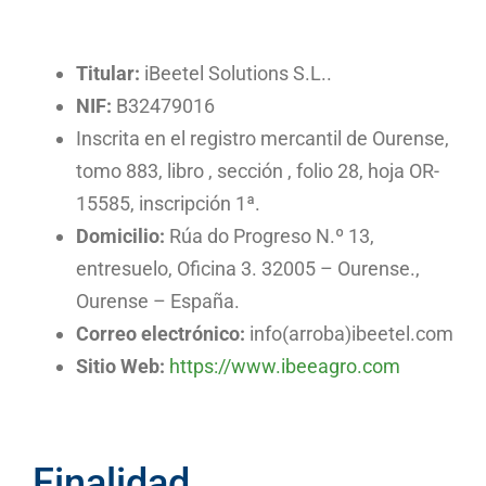
BLOG
CONTACTO
Titular:
iBeetel Solutions S.L..
NIF:
B32479016
Inscrita en el registro mercantil de Ourense,
tomo 883, libro , sección , folio 28, hoja OR-
15585, inscripción 1ª.
Domicilio:
Rúa do Progreso N.º 13,
entresuelo, Oficina 3. 32005 – Ourense.,
Ourense – España.
Correo electrónico:
info(arroba)ibeetel.com
Sitio Web:
https://www.ibeeagro.com
Finalidad