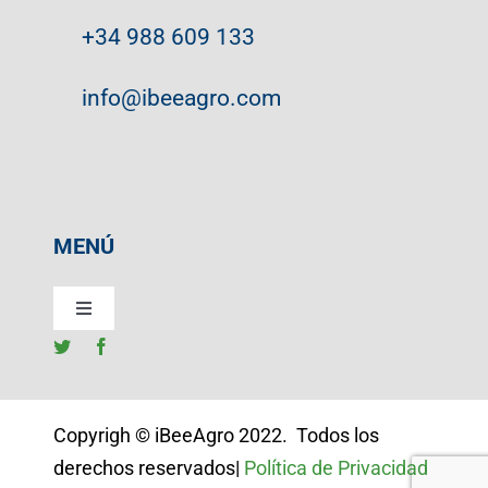
+34 988 609 133
info@ibeeagro.com
MENÚ
Toggle
Navigation
Home
Copyrigh
©
iBeeAgro 2022. Todos los
iBeeAgro Station
derechos reservados|
Política de Privacidad